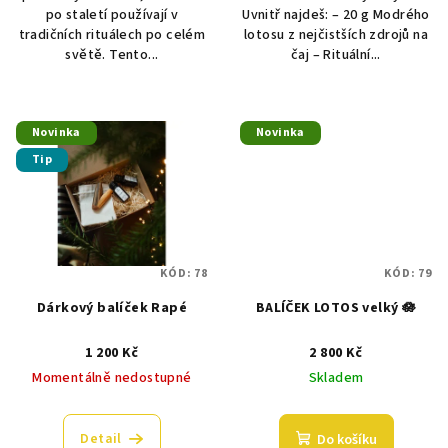
po staletí používají v
Uvnitř najdeš: – 20 g Modrého
tradičních rituálech po celém
lotosu z nejčistších zdrojů na
světě. Tento...
čaj – Rituální...
Novinka
Novinka
Tip
KÓD:
78
KÓD:
79
Dárkový balíček Rapé
BALÍČEK LOTOS velký 🪷
1 200 Kč
2 800 Kč
Momentálně nedostupné
Skladem
Detail
Do košíku