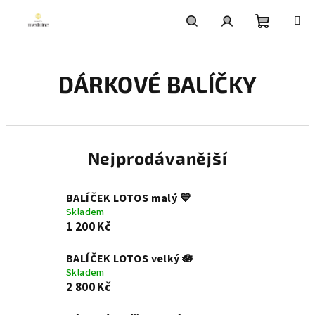
Přejít
na
obsah
Nákupní
Hledat
Přihlášení
DÁRKOVÉ BALÍČKY
košík
Nejprodávanější
BALÍČEK LOTOS malý 💙
Skladem
1 200 Kč
BALÍČEK LOTOS velký 🪷
Skladem
2 800 Kč