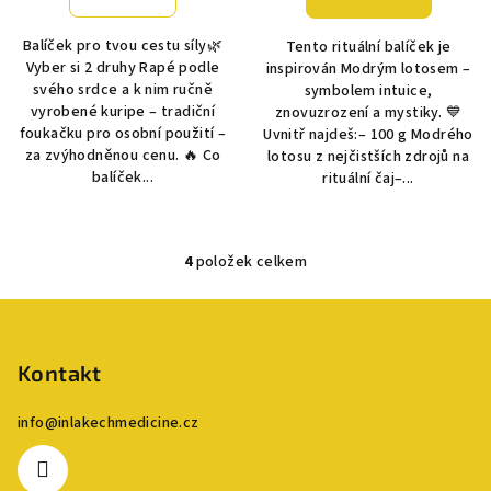
Balíček pro tvou cestu síly🌿
Tento rituální balíček je
Vyber si 2 druhy Rapé podle
inspirován Modrým lotosem –
svého srdce a k nim ručně
symbolem intuice,
vyrobené kuripe – tradiční
znovuzrození a mystiky. 💙
foukačku pro osobní použití –
Uvnitř najdeš:– 100 g Modrého
za zvýhodněnou cenu. 🔥 Co
lotosu z nejčistších zdrojů na
balíček...
rituální čaj–...
4
položek celkem
O
v
Z
l
á
á
p
Kontakt
d
a
a
c
info
@
inlakechmedicine.cz
t
í
í
p