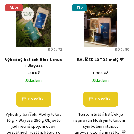
V
o
Akce
Tip
ý
d
p
u
i
k
s
t
p
ů
KÓD:
71
KÓD:
80
r
Výhodný balíček Blue Lotus
BALÍČEK LOTOS malý 💙
o
+ Wayusa
d
600 Kč
1 200 Kč
u
Skladem
Skladem
k
t
Do košíku
Do košíku
ů
Výhodný balíček: Modrý lotos
Tento rituální balíček je
20 g + Wayusa 250 g Objevte
inspirován Modrým lotosem –
jedinečné spojení dvou
symbolem intuice,
posvátných rostlin, které se
znovuzrození a mystiky. 💙