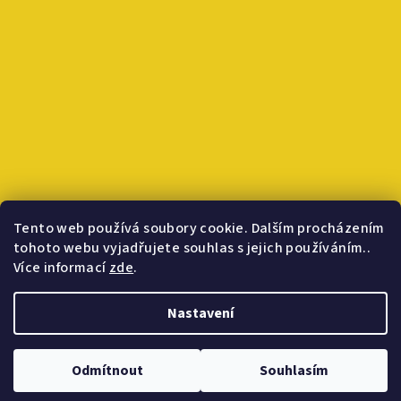
Tento web používá soubory cookie. Dalším procházením
tohoto webu vyjadřujete souhlas s jejich používáním..
Více informací
zde
.
Sledovat na Instagramu
Nastavení
Copyright 2026
INLAKECH MEDICINE
. Všechna práva vyhrazena.
Odmítnout
Souhlasím
Vytvořil Shoptet