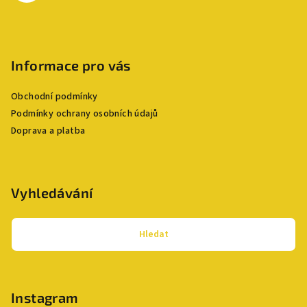
r
v
k
y
Informace pro vás
v
ý
Obchodní podmínky
p
Podmínky ochrany osobních údajů
i
s
Doprava a platba
u
Vyhledávání
Hledat
Instagram