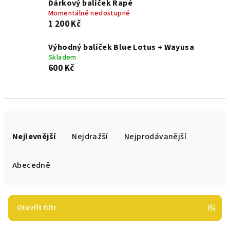
Dárkový balíček Rapé
Momentálně nedostupné
1 200 Kč
Výhodný balíček Blue Lotus + Wayusa
Skladem
600 Kč
Ř
a
Nejlevnější
Nejdražší
Nejprodávanější
z
e
Abecedně
n
í
p
Otevřít filtr
r