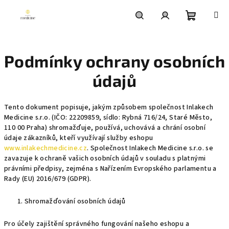
Přejít
na
obsah
Nákupní
Hledat
Přihlášení
Podmínky ochrany osobních
košík
údajů
Tento dokument popisuje, jakým způsobem společnost Inlakech
Medicine s.r.o. (IČO: 22209859, sídlo: Rybná 716/24, Staré Město,
110 00 Praha) shromažďuje, používá, uchovává a chrání osobní
údaje zákazníků, kteří využívají služby eshopu
www.inlakechmedicine.cz
. Společnost Inlakech Medicine s.r.o. se
zavazuje k ochraně vašich osobních údajů v souladu s platnými
právními předpisy, zejména s Nařízením Evropského parlamentu a
Rady (EU) 2016/679 (GDPR).
Shromažďování osobních údajů
Pro účely zajištění správného fungování našeho eshopu a