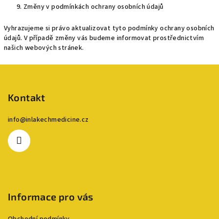
Změny v podmínkách ochrany osobních údajů
Vyhrazujeme si právo aktualizovat tyto podmínky ochrany osobních
údajů. V případě změny vás budeme informovat prostřednictvím
našich webových stránek.
Z
á
p
Kontakt
a
info
@
inlakechmedicine.cz
t
í
Informace pro vás