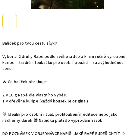
Balíček pro tvou cestu síly🌿
Vyber si 2 druhy Rapé podle svého srdce a k nim ručně vyrobené
kuripe – tradiční foukačku pro osobní použití – za zvýhodněnou
cenu.
🔥 Co balíček obsahuje:
2 × 10 g Rapé dle vlastního výběru
1 × dřevěné kuripe (každý kousek je originál)
💚 Ideální pro osobní rituál, prohloubení meditace nebo jako
nádherný dárek 🎁 Nabídka platí do vyprodání zásob.
DO POZNÁMEK V OBJEDNÁVCE NAPIŠ, JAKÉ RAPÉ BUDEŠ CHTÍT 🤍