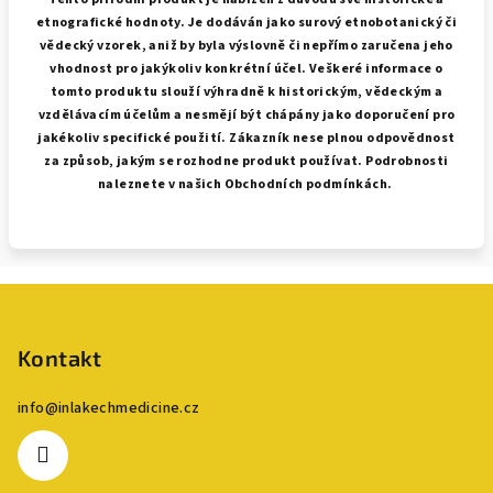
etnografické hodnoty. Je dodáván jako surový etnobotanický či
vědecký vzorek, aniž by byla výslovně či nepřímo zaručena jeho
vhodnost pro jakýkoliv konkrétní účel. Veškeré informace o
tomto produktu slouží výhradně k historickým, vědeckým a
vzdělávacím účelům a nesmějí být chápány jako doporučení pro
jakékoliv specifické použití. Zákazník nese plnou odpovědnost
za způsob, jakým se rozhodne produkt používat. Podrobnosti
naleznete v našich Obchodních podmínkách.
Z
á
p
Kontakt
a
info
@
inlakechmedicine.cz
t
í