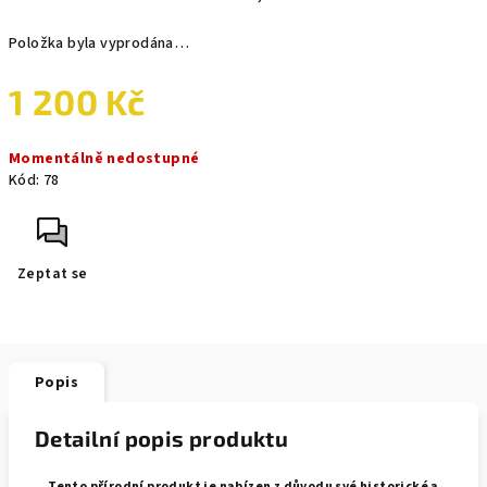
Položka byla vyprodána…
1 200 Kč
Měrná
Momentálně nedostupné
cena:
Kód:
78
Zeptat se
Popis
Detailní popis produktu
Tento přírodní produkt je nabízen z důvodu své historické a