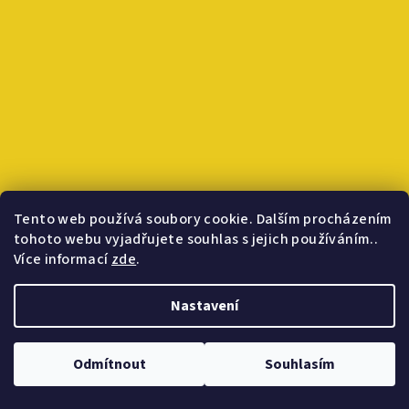
Tento web používá soubory cookie. Dalším procházením
tohoto webu vyjadřujete souhlas s jejich používáním..
Více informací
zde
.
Sledovat na Instagramu
Nastavení
Copyright 2026
INLAKECH MEDICINE
. Všechna práva vyhrazena.
Odmítnout
Souhlasím
Vytvořil Shoptet