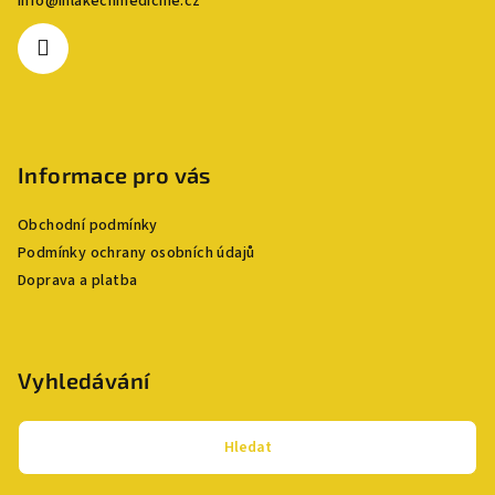
info
@
inlakechmedicine.cz
t
í
Informace pro vás
Obchodní podmínky
Podmínky ochrany osobních údajů
Doprava a platba
Vyhledávání
Hledat