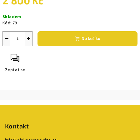
2 800 Kč
Měrná
Skladem
cena:
Kód:
79
−
+
Do košíku
Zeptat se
Z
á
p
Kontakt
a