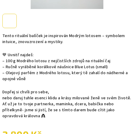
Tento rituální balíček je inspirován Modrým lotosem – symbolem
intuice, znovuzrození a mystiky.
💙 Uvnitř najdeš:
– 100 g Modrého lotosu z nejčistších zdrojů na rituální čaj
– Ručně vyráběné korálkové náušnice Blue Lotus (small)
– Olejový parfém z Modrého lotosu, který tě zahalí do nádherné a
opojné vůně
Dopřej si chvíli pro sebe,
nebo daruj tuhle esenci klidu a krásy milované ženě ve svém životě.
Ať už je to tvoje partnerka, maminka, dcera, babička nebo
přítelkyně- jsme si jistí, že se s tímto darem bude cítit jako
opravdová královna 👸