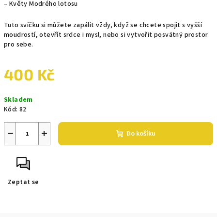
– Květy Modrého lotosu
Tuto svíčku si můžete zapálit vždy, když se chcete spojit s vyšší
moudrostí, otevřít srdce i mysl, nebo si vytvořit posvátný prostor
pro sebe.
400 Kč
Měrná
Skladem
cena:
Kód:
82
−
+
Do košíku
Zeptat se