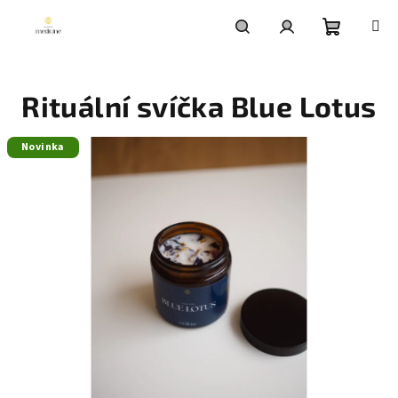
Přejít
na
obsah
Nákupní
Hledat
Přihlášení
Rituální svíčka Blue Lotus
košík
Novinka