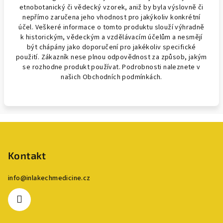
etnobotanický či vědecký vzorek, aniž by byla výslovně či
nepřímo zaručena jeho vhodnost pro jakýkoliv konkrétní
účel. Veškeré informace o tomto produktu slouží výhradně
k historickým, vědeckým a vzdělávacím účelům a nesmějí
být chápány jako doporučení pro jakékoliv specifické
použití. Zákazník nese plnou odpovědnost za způsob, jakým
se rozhodne produkt používat. Podrobnosti naleznete v
našich Obchodních podmínkách.
Z
á
p
Kontakt
a
info
@
inlakechmedicine.cz
t
í