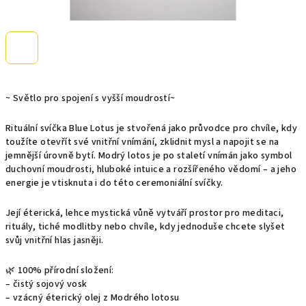
~ Světlo pro spojení s vyšší moudrostí~
Rituální svíčka Blue Lotus je stvořená jako průvodce pro chvíle, kdy
toužíte otevřít své vnitřní vnímání, zklidnit mysl a napojit se na
jemnější úrovně bytí. Modrý lotos je po staletí vnímán jako symbol
duchovní moudrosti, hluboké intuice a rozšířeného vědomí – a jeho
energie je vtisknuta i do této ceremoniální svíčky.
Její éterická, lehce mystická vůně vytváří prostor pro meditaci,
rituály, tiché modlitby nebo chvíle, kdy jednoduše chcete slyšet
svůj vnitřní hlas jasněji.
🌿 100% přírodní složení:
– čistý sojový vosk
– vzácný éterický olej z Modrého lotosu