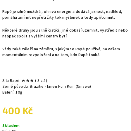
Rapé je silně mužská , ohnivá energie a dodává jasnost, nadhled,
pomáhá zmírnit nepřetržitý tok myšlenek a tedy zpřítomnit.
Některé druhy jsou silně čistící, jiné dokáží uzemnit, vystředit nebo
naopak spojit s vyššími centry bytí.
Vždy také záleží na záměru, s jakým se Rapé používá, na vašem
momentálním rozpoložení a na tom, kdo Rapé fouká.
Síla Rapé: 🔥🔥🔥 ( 3 z 5)
Země původu: Brazílie - kmen Huni Kuin (Ninawa)
Balení: 10g
400 Kč
Měrná
Skladem
cena: