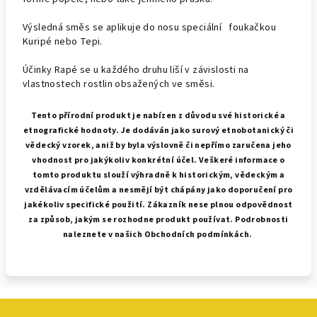
Výsledná směs se aplikuje do nosu speciální foukačkou
Kuripé nebo Tepi.
Účinky Rapé se u každého druhu liší v závislosti na
vlastnostech rostlin obsažených ve směsi.
Tento přírodní produkt je nabízen z důvodu své historické a
etnografické hodnoty. Je dodáván jako surový etnobotanický či
vědecký vzorek, aniž by byla výslovně či nepřímo zaručena jeho
vhodnost pro jakýkoliv konkrétní účel. Veškeré informace o
tomto produktu slouží výhradně k historickým, vědeckým a
vzdělávacím účelům a nesmějí být chápány jako doporučení pro
jakékoliv specifické použití. Zákazník nese plnou odpovědnost
za způsob, jakým se rozhodne produkt používat. Podrobnosti
naleznete v našich Obchodních podmínkách.
Z