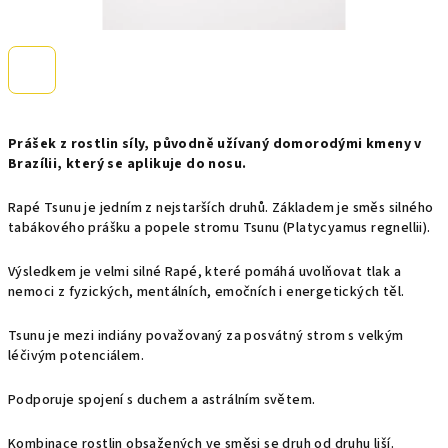
Prášek z rostlin síly, původně užívaný domorodými kmeny v
Brazílii, který se aplikuje do nosu.
Rapé Tsunu je jedním z nejstarších druhů. Základem je směs silného
tabákového prášku a popele stromu Tsunu (Platycyamus regnellii).
Výsledkem je velmi silné Rapé, které pomáhá uvolňovat tlak a
nemoci z fyzických, mentálních, emočních i energetických těl.
Tsunu je mezi indiány považovaný za posvátný strom s velkým
léčivým potenciálem.
Podporuje spojení s duchem a astrálním světem.
Kombinace rostlin obsažených ve směsi se druh od druhu liší.