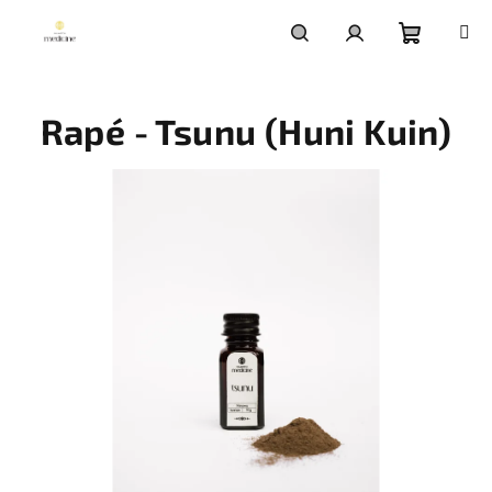
Přejít
na
obsah
Nákupní
Hledat
Přihlášení
Rapé - Tsunu (Huni Kuin)
košík