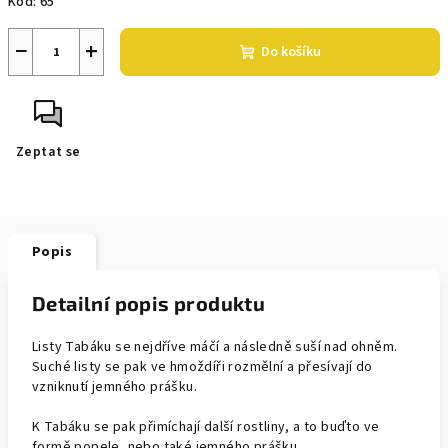
Kód:
65
−
+
Do košíku
Zeptat se
Popis
Detailní popis produktu
Listy Tabáku se nejdříve máčí a následně suší nad ohněm.
Suché listy se pak ve hmoždíři rozmělní a přesívají do
vzniknutí jemného prášku.
K Tabáku se pak přimíchají další rostliny, a to buďto ve
formě popele, nebo také jemného prášku.