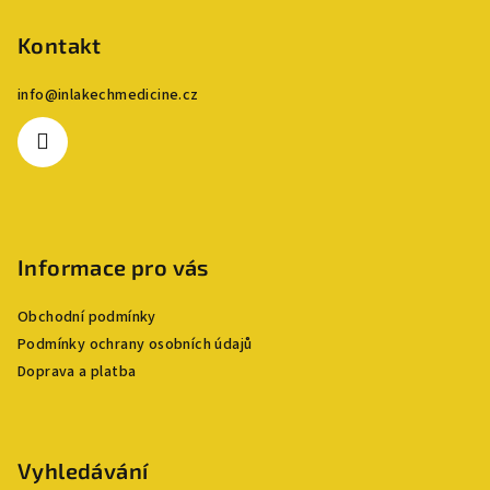
á
p
Kontakt
a
info
@
inlakechmedicine.cz
t
í
Informace pro vás
Obchodní podmínky
Podmínky ochrany osobních údajů
Doprava a platba
Vyhledávání