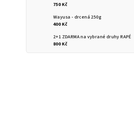
750 Kč
Wayusa - drcená 250g
400 Kč
2+1 ZDARMA na vybrané druhy RAPÉ
800 Kč