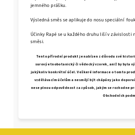
jemného prášku.
Výsledná směs se aplikuje do nosu speciální fou
Účinky Rapé se u každého druhu liší v závislosti
směsi.
Tento přírodní produkt je nabízen z důvodu své histor
surový etnobotanický či vědecký vzorek, aniž by byla v
jakýkoliv konkrétní účel. Veškeré informace o tomto pro
vzdělávacím účelům a nesmějí být chápány jako doporuče
nese plnou odpovědnost za způsob, jakým se rozhodne pr
Obchodních podm