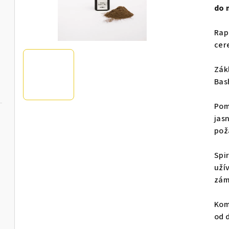
do 
Rap
cer
Zák
Bas
Pom
jasn
pož
Spi
uží
zám
Kom
od d