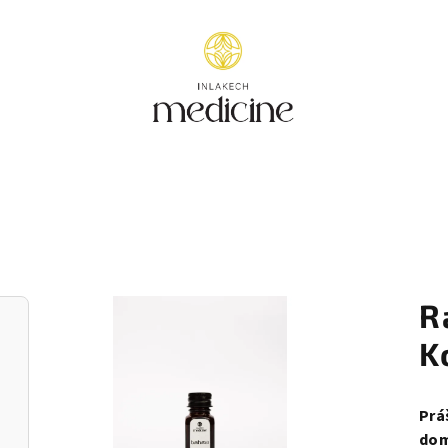
R
K
Prá
dom