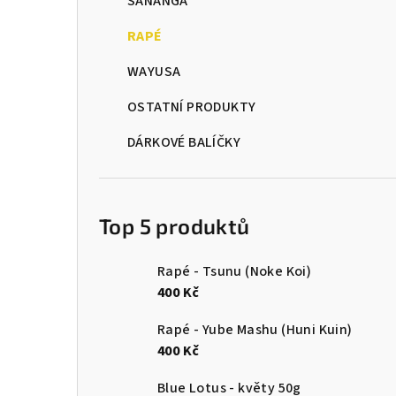
SANANGA
r
RAPÉ
a
WAYUSA
n
OSTATNÍ PRODUKTY
n
DÁRKOVÉ BALÍČKY
í
p
a
Top 5 produktů
n
Rapé - Tsunu (Noke Koi)
e
400 Kč
l
Rapé - Yube Mashu (Huni Kuin)
400 Kč
Blue Lotus - květy 50g