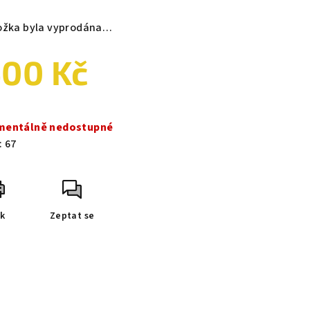
ožka byla vyprodána…
00 Kč
ná
a:
entálně nedostupné
:
67
sk
Zeptat se