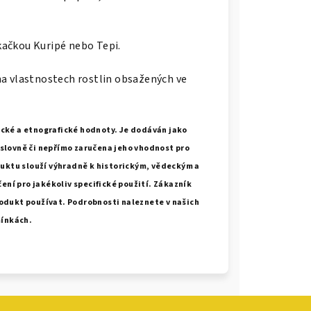
kačkou Kuripé nebo Tepi.
 na vlastnostech rostlin obsažených ve
ické a etnografické hodnoty. Je dodáván jako
ýslovně či nepřímo zaručena jeho vhodnost pro
duktu slouží výhradně k historickým, vědeckým a
ní pro jakékoliv specifické použití. Zákazník
odukt používat. Podrobnosti naleznete v našich
ínkách.