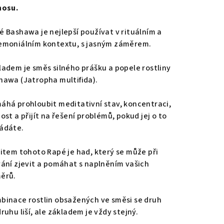
nosu.
é Bashawa je nejlepší používat v rituálním a
emoniálním kontextu, s jasným záměrem.
ladem je směs silného prášku a popele rostliny
hawa (Jatropha multifida).
áhá prohloubit meditativní stav, koncentraci,
ost a přijít na řešení problémů, pokud jej o to
ádáte.
ritem tohoto Rapé je had, který se může při
vání zjevit a pomáhat s naplněním vašich
ěrů.
binace rostlin obsažených ve směsi se druh
ruhu liší, ale základem je vždy stejný.