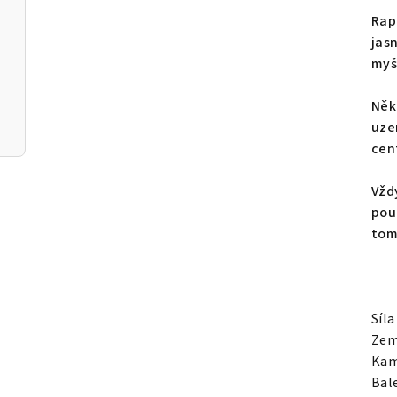
Rap
jas
myš
Někt
uze
cen
Vžd
pou
tom
Síla
Zem
Kam
Bale