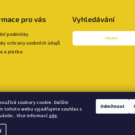
rmace pro vás
Vyhledávání
ní podmínky
Hledat
ky ochrany osobních údajů
a a platba
oužívá soubory cookie. Dalším
Odmítnout
m tohoto webu vyjadřujete souhlas s
íváním.. Více informací
zde
.
í