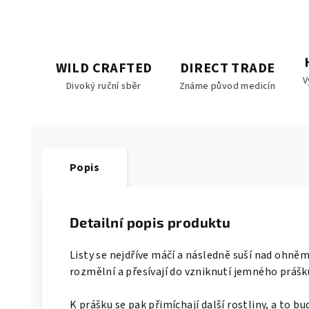
WILD CRAFTED
DIRECT TRADE
V
Divoký ruční sběr
Známe původ medicín
Popis
Detailní popis produktu
Listy se nejdříve máčí a následně suší nad ohněm
rozmělní a přesívají do vzniknutí jemného prášk
K prášku se pak přimíchají další rostliny, a to 