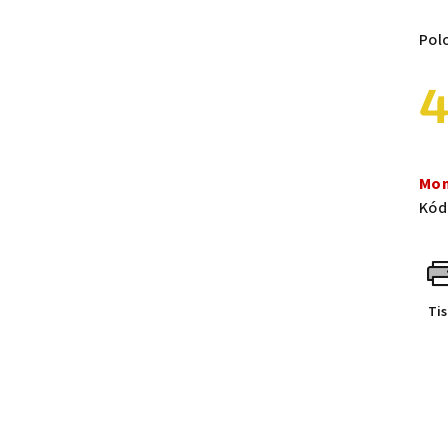
Pol
4
Měr
cen
Mom
Kód
Ti