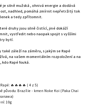
é je silně mužská , ohnivá energie a dodává
nost, nadhled, pomáhá zmírnit nepřetržitý tok
lenek a tedy zpřítomnit.
eré druhy jsou silně čistící, jiné dokáží
mnit, vystředit nebo naopak spojit s vyššími
try bytí.
y také záleží na záměru, s jakým se Rapé
žívá, na vašem momentálním rozpoložení a na
, kdo Rapé fouká.
 Rapé: 🔥🔥🔥🔥 ( 4 z 5)
ě původu: Brazílie - kmen Noke Koi (Paka Chai
anawa)
ní: 10g