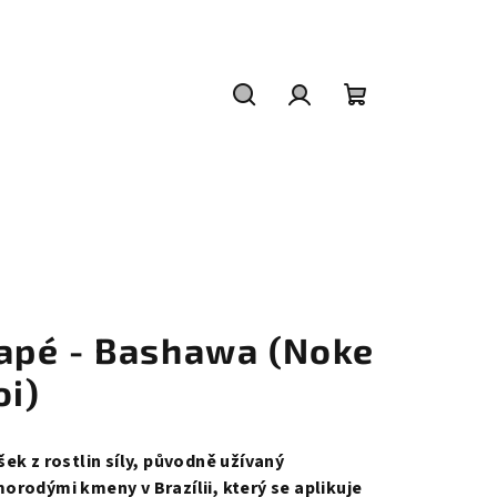
Hledat
Přihlášení
Nákupní
košík
apé - Bashawa (Noke
oi)
šek z rostlin síly, původně užívaný
orodými kmeny v Brazílii, který se aplikuje