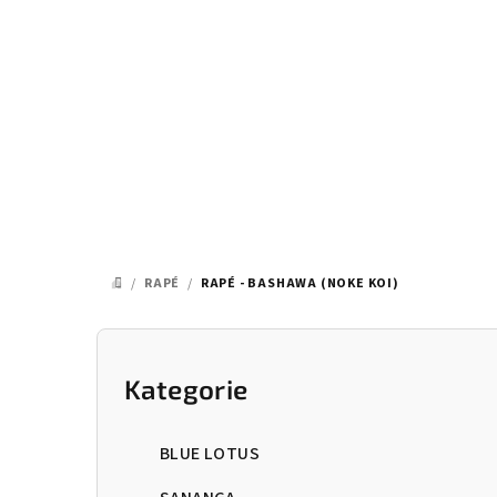
Přejít
na
obsah
/
RAPÉ
/
RAPÉ - BASHAWA (NOKE KOI)
DOMŮ
P
o
Kategorie
Přeskočit
kategorie
s
BLUE LOTUS
t