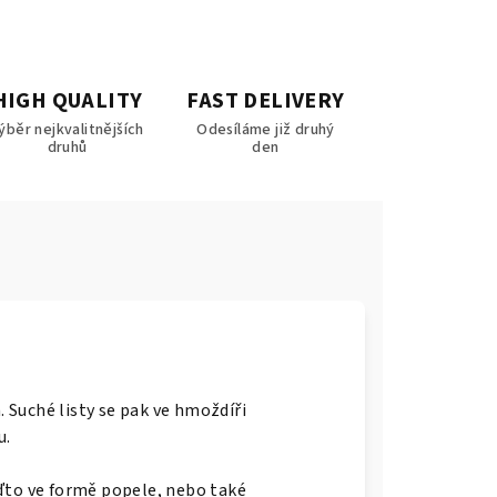
HIGH QUALITY
FAST DELIVERY
ýběr nejkvalitnějších
Odesíláme již druhý
druhů
den
. Suché listy se pak ve hmoždíři
u.
buďto ve formě popele, nebo také