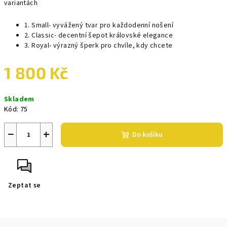
variantách
1. Small- vyvážený tvar pro každodenní nošení
2. Classic- decentní šepot královské elegance
3. Royal- výrazný šperk pro chvíle, kdy chcete
1 800 Kč
Měrná
Skladem
cena:
Kód:
75
−
+
Do košíku
Zeptat se