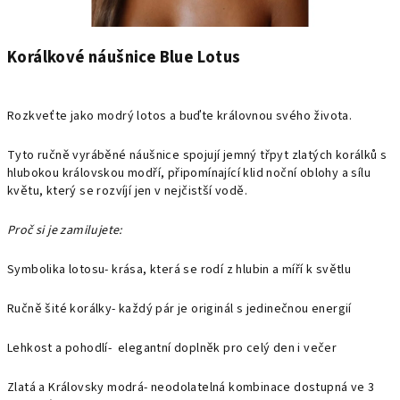
Korálkové náušnice Blue Lotus
Rozkveťte jako modrý lotos a buďte královnou svého života.
Tyto ručně vyráběné náušnice spojují jemný třpyt zlatých korálků s
hlubokou královskou modří, připomínající klid noční oblohy a sílu
květu, který se rozvíjí jen v nejčistší vodě.
Proč si je zamilujete:
Symbolika lotosu- krása, která se rodí z hlubin a míří k světlu
Ručně šité korálky- každý pár je originál s jedinečnou energií
Lehkost a pohodlí- elegantní doplněk pro celý den i večer
Zlatá a Královsky modrá- neodolatelná kombinace dostupná ve 3