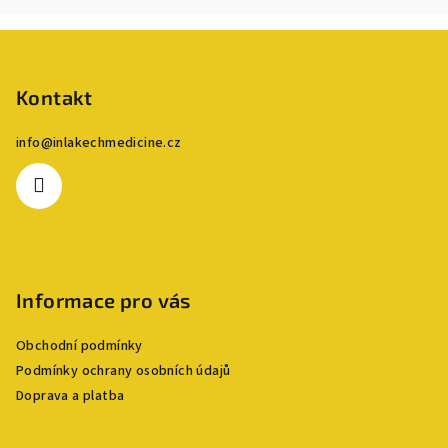
Z
á
p
Kontakt
a
info
@
inlakechmedicine.cz
t
í
Informace pro vás
Obchodní podmínky
Podmínky ochrany osobních údajů
Doprava a platba