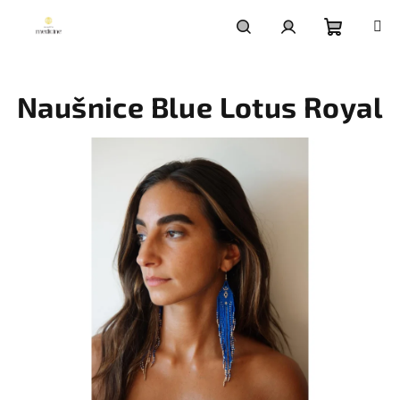
Přejít
na
obsah
Nákupní
Hledat
Přihlášení
Naušnice Blue Lotus Royal
košík