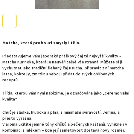
Matcha, která probouzí smysly i tělo.
Představujeme vám japonský práškový čaj té nejvyšší kvality –
Matcha Kurinoka, která je neuvěřitelně všestranná. Můžete si ji
vychutnat jako tradiční šlehaný čaj usucha, připravit z ní matcha
latte, koktejly, zmrzlinu nebo ji přidat do svých oblíbených
receptů.
Třída, kterou vám nyní nabízíme, je označována jako „ceremoniální
kvalita“.
Chuť je sladká, hluboká a plná, s minimální svíravostí. Jemná, a
přesto výrazná.
V aroma ucítíte jemné tóny oříšků a pečených kaštanů. Vynikne i v
kombinaci s mlékem – kde její sametovost dostává nový rozměr.