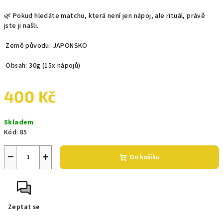
🌿 Pokud hledáte matchu, která není jen nápoj, ale rituál, právě
jste ji našli.
Země původu: JAPONSKO
Obsah: 30g (15x nápojů)
400 Kč
Měrná
Skladem
cena:
Kód:
85
−
+
Do košíku
Zeptat se