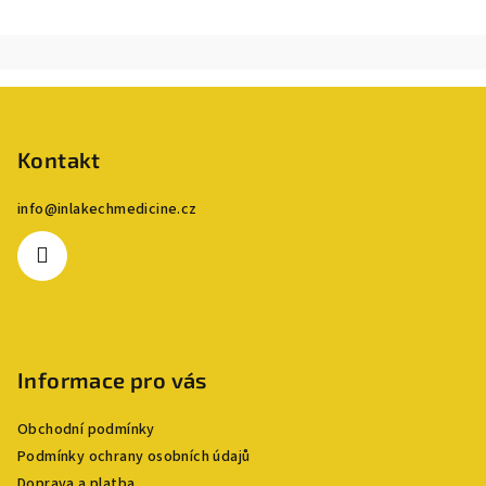
Z
á
p
Kontakt
a
info
@
inlakechmedicine.cz
t
í
Informace pro vás
Obchodní podmínky
Podmínky ochrany osobních údajů
Doprava a platba